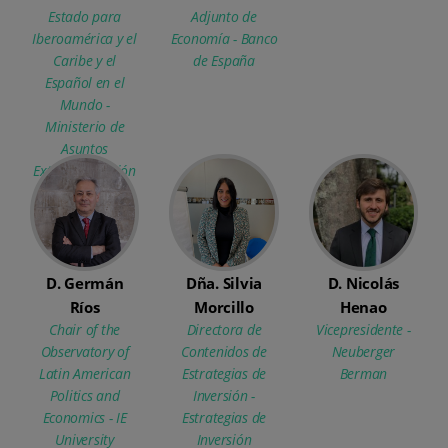
Estado para
Adjunto de
Iberoamérica y el
Economía - Banco
Caribe y el
de España
Español en el
Mundo -
Ministerio de
Asuntos
Exteriores, Unión
Europea y
Cooperación
D. Germán
Dña. Silvia
D. Nicolás
Ríos
Morcillo
Henao
Chair of the
Directora de
Vicepresidente -
Observatory of
Contenidos de
Neuberger
Latin American
Estrategias de
Berman
Politics and
Inversión -
Economics - IE
Estrategias de
University
Inversión