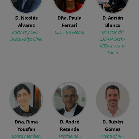
D. Nicolás
Dña. Paula
D. Adrián
Álvarez
Ferrari
Blanco
Partner y CFO -
CEO - Go Global
Director del
DeltaHedge Chile
LATAM Desk -
ICEX- Invest in
Spain
Dña. Rima
D. André
D. Rubén
Yousfan
Rezende
Gómez
Board member,
Presidente -
Head of IR -