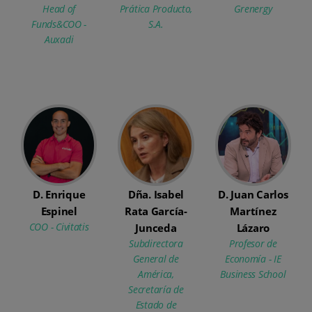
Head of
Prática Producto,
Grenergy
Funds&COO -
S.A.
Auxadi
D. Enrique
Dña. Isabel
D. Juan Carlos
Espinel
Rata García-
Martínez
COO - Civitatis
Junceda
Lázaro
Subdirectora
Profesor de
General de
Economía - IE
América,
Business School
Secretaría de
Estado de