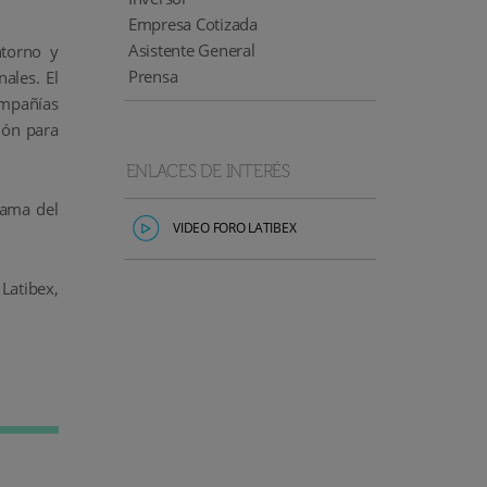
Empresa Cotizada
Asistente General
entorno y
Prensa
ales. El
ompañías
ión para
ENLACES DE INTERÉS
rama del
VIDEO FORO LATIBEX
 Latibex,