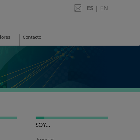
English
ES
|
EN
dores
Contacto
SOY...
Inversor