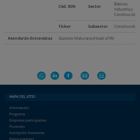
Básicos,
Cód. ISIN
Sector
Industria y
Construcción
Ticker
Subsector
Construcción
Atenderán Entrevistas
Gustavo Maturana (Head of IR)
MAPA DEL SITIO
Información
Programa
Empresas participantes
Ponentes
Inscripción Inversores
Patrocinadores