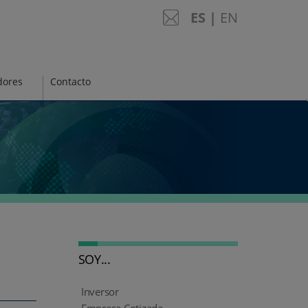
English
ES
|
EN
dores
Contacto
SOY...
Inversor