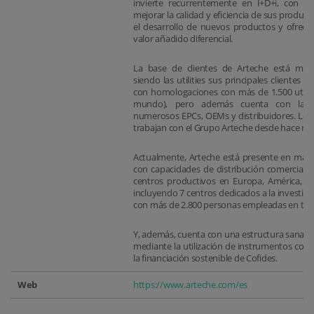
invierte recurrentemente en I+D+i, con la
mejorar la calidad y eficiencia de sus product
el desarrollo de nuevos productos y ofrecer
valor añadido diferencial.
La base de clientes de Arteche está muy 
siendo las utilities sus principales clientes 
con homologaciones con más de 1.500 utiliti
mundo), pero además cuenta con la c
numerosos EPCs, OEMs y distribuidores. Los 
trabajan con el Grupo Arteche desde hace má
Actualmente, Arteche está presente en más 
con capacidades de distribución comercial; 
centros productivos en Europa, América, As
incluyendo 7 centros dedicados a la investiga
con más de 2.800 personas empleadas en to
Y, además, cuenta con una estructura sana de
mediante la utilización de instrumentos com
la financiación sostenible de Cofides.
Web
https://www.arteche.com/es